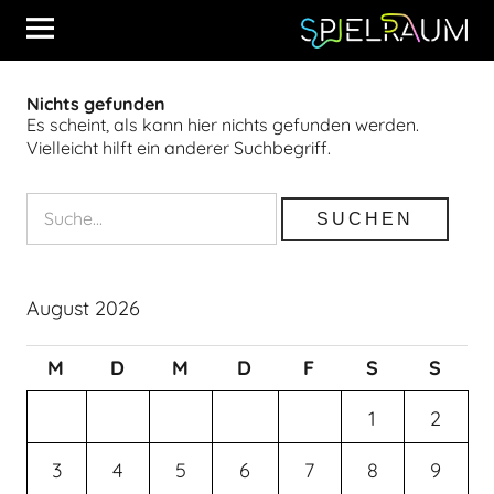
Nichts gefunden
Es scheint, als kann hier nichts gefunden werden.
Vielleicht hilft ein anderer Suchbegriff.
August 2026
M
D
M
D
F
S
S
1
2
3
4
5
6
7
8
9