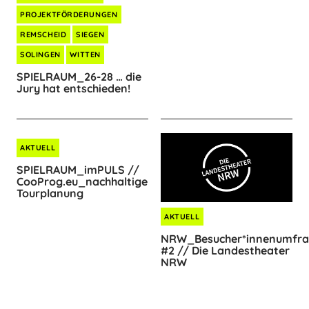
PROJEKTFÖRDERUNGEN
REMSCHEID
SIEGEN
SOLINGEN
WITTEN
SPIELRAUM_26-28 … die
Jury hat entschieden!
AKTUELL
SPIELRAUM_imPULS //
CooProg.eu_nachhaltige
Tourplanung
AKTUELL
NRW_Besucher*innenumfr
#2 // Die Landestheater
NRW