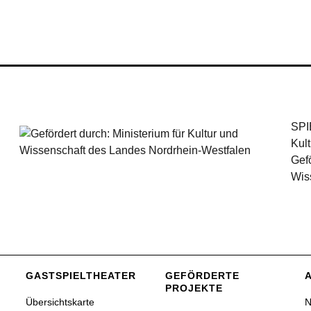
SPI
Kul
Gefö
Wis
GASTSPIEL­THEATER
GEFÖRDERTE
PROJEKTE
Übersichtskarte
N