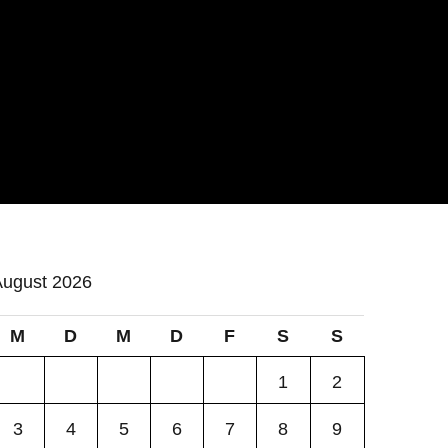
ugust 2026
M
D
M
D
F
S
S
1
2
3
4
5
6
7
8
9