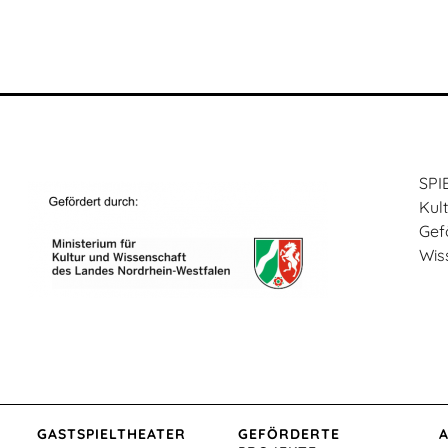
SPI
Kul
Gef
Wis
GASTSPIEL­THEATER
GEFÖRDERTE