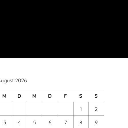
August 2026
M
D
M
D
F
S
S
1
2
3
4
5
6
7
8
9