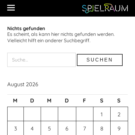
Nichts gefunden
Es scheint, als kann hier nichts gefunden werden.
Vielleicht hilft ein anderer Suchbegriff.
August 2026
M
D
M
D
F
S
S
1
2
3
4
5
6
7
8
9