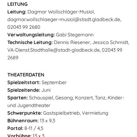
LEITUNG
Leitung:
Dagmar Wollschläger-Musiol,
dagmar.wollschlaeger-musiol@stadt.gladbeck.de,
02043 99 2680
Verwaltungsleitung:
Gabi Stegemann
Technische Leitung:
Dennis Riesener, Jessica Schmidt,
VA-Dienst.Stadthalle@stadt-gladbeck.de, 02043 99
2689
THEATERDATEN
Spielzeitstart:
September
Spielzeitende:
Juni
Sparten:
Schauspiel, Gesang, Konzert, Tanz, Kinder-
und Jugendtheater
Schwerpunkte:
Gastspielbetrieb, Vermietung
Bühnenraum:
13 x 9,3
Portal:
8-11 / 4,5
Vorbühne:
13 x 3