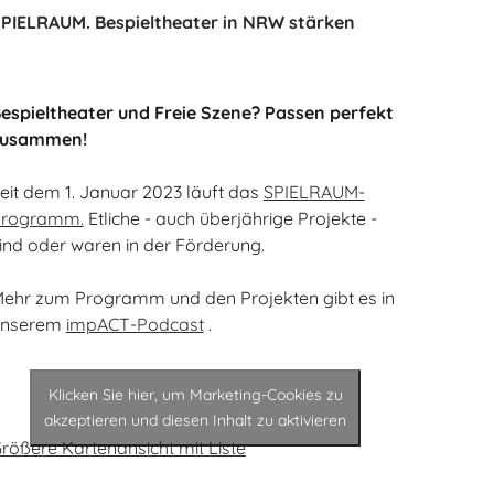
PIELRAUM. Bespieltheater in NRW stärken
espieltheater und Freie Szene? Passen perfekt
zusammen!
eit dem 1. Januar 2023 läuft das
SPIELRAUM-
Programm.
Etliche - auch überjährige Projekte -
ind oder waren in der Förderung.
ehr zum Programm und den Projekten gibt es in
unserem
impACT-Podcast
.
Klicken Sie hier, um Marketing-Cookies zu
akzeptieren und diesen Inhalt zu aktivieren
rößere Kartenansicht mit Liste