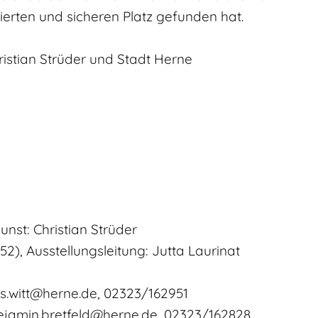
rten und sicheren Platz gefunden hat.
ristian Strüder und Stadt Herne
nst: Christian Strüder
2), Ausstellungsleitung: Jutta Laurinat
.witt@herne.de, 02323/162951
ejamin.bretfeld@herne.de, 02323/162828