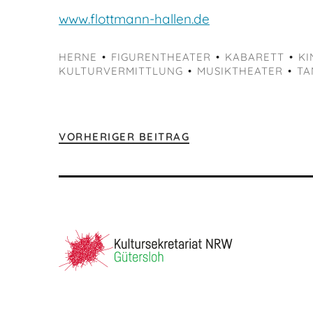
www.flottmann-hallen.de
HERNE
FIGURENTHEATER
KABARETT
KI
KULTURVERMITTLUNG
MUSIKTHEATER
TA
VORHERIGER BEITRAG