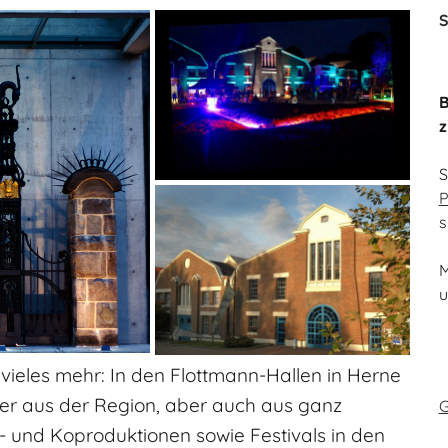
S
B
S
s
M
 vieles mehr: In den Flottmann-Hallen in Herne
ler aus der Region, aber auch aus ganz
G
 und Koproduktionen sowie Festivals in den