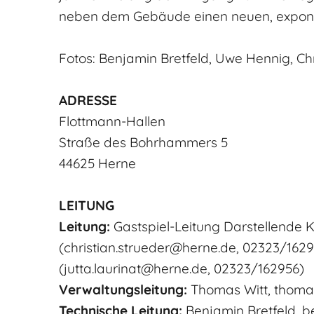
neben dem Gebäude einen neuen, exponie
Fotos: Benjamin Bretfeld, Uwe Hennig, Ch
ADRESSE
Flottmann-Hallen
Straße des Bohrhammers 5
44625 Herne
LEITUNG
Leitung:
Gastspiel-Leitung Darstellende Ku
(christian.strueder@herne.de, 02323/16295
(jutta.laurinat@herne.de, 02323/162956)
Verwaltungsleitung:
Thomas Witt, thomas
Technische Leitung:
Benjamin Bretfeld, b