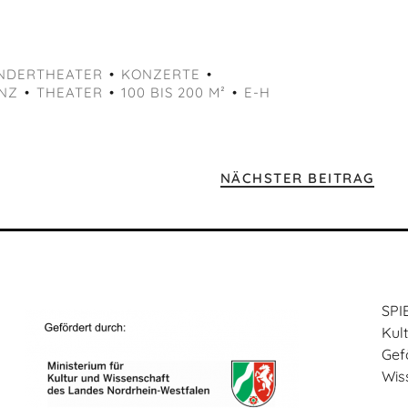
NDERTHEATER
KONZERTE
NZ
THEATER
100 BIS 200 M²
E-H
NÄCHSTER BEITRAG
SPI
Kul
Gef
Wis