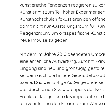
künstlerische Tendenzen reagieren zu kö
Künstler mit zum Teil hoher Experimentie
Kunsthochschulen fokussieren den offenen
damit nicht nur Ausstellungsraum für Kun
Reagenzraum, um ortsspezifische Kunst z
neue Impulse zu geben.
Mit dem im Jahre 2010 beendeten Umbau
eine erhebliche Aufwertung. Zufahrt, Par
Eingang sind neu und großzügig gestalte
seitdem auch die hintere Gebäudefassade 
Szene. Das weitläufige Außengelände sel
das durch einen Skulpturenpark der Kunst
Prunkstück ist jedoch das imposante und 
jahrzehntelang den Eingang zum Werksg