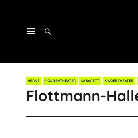
HERNE
FIGURENTHEATER
KABARETT
KINDERTHEATER
Flottmann-Hall