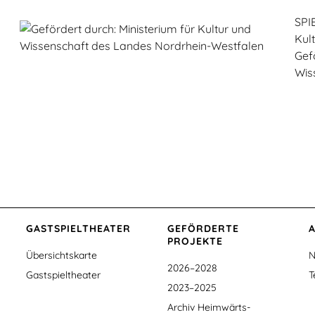
SPI
Kul
Gef
Wis
GASTSPIEL­THEATER
GEFÖRDERTE
PROJEKTE
Übersichtskarte
N
2026–2028
Gastspieltheater
T
2023–2025
Archiv Heimwärts-