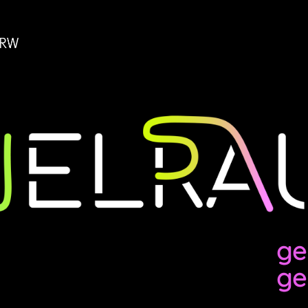
 Bespieltheate
ge
ge