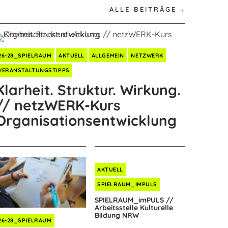
ALLE BEITRÄGE
26-28_SPIELRAUM
AKTUELL
ALLGEMEIN
NETZWERK
VERANSTALTUNGSTIPPS
Klarheit. Struktur. Wirkung.
// netzWERK-Kurs
Organisationsentwicklung
AKTUELL
SPIELRAUM_IMPULS
SPIELRAUM_imPULS //
Arbeitsstelle Kulturelle
Bildung NRW
26-28_SPIELRAUM