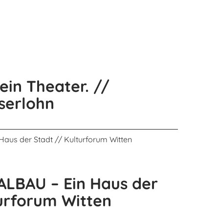
in Theater. //
serlohn
LBAU – Ein Haus der
turforum Witten