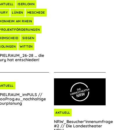
AKTUELL
ISERLOHN
JURY
LÜNEN
MESCHEDE
MONHEIM AM RHEIN
PROJEKTFÖRDERUNGEN
REMSCHEID
SIEGEN
SOLINGEN
WITTEN
PIELRAUM_26-28 … die
ury hat entschieden!
AKTUELL
PIELRAUM_imPULS //
ooProg.eu_nachhaltige
ourplanung
AKTUELL
NRW_Besucher*innenumfrage
#2 // Die Landestheater