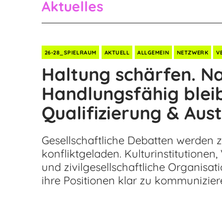
Aktuelles
26-28_SPIELRAUM
AKTUELL
ALLGEMEIN
NETZWERK
V
Haltung schärfen. Na
Handlungsfähig blei
Qualifizierung & Aus
Gesellschaftliche Debatten werden 
konfliktgeladen. Kulturinstitutione
und zivilgesellschaftliche Organisa
ihre Positionen klar zu kommunizier