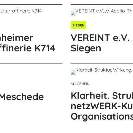
SIEGEN
nheimer
VEREINT e.V.
finerie K714
Siegen
ALLGEMEIN
Klarheit. Stru
 Meschede
netzWERK-Ku
Organisation