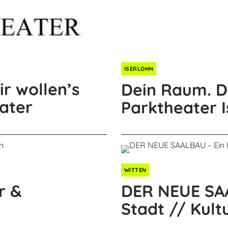
ISERLOHN
r wollen’s
Dein Raum. De
eater
Parktheater I
WITTEN
r &
DER NEUE SAA
Stadt // Kul